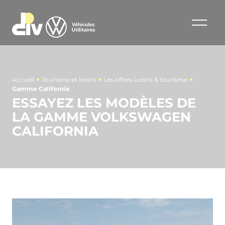
Accueil
Tourisme et loisirs
Les offres Loisirs & tourisme
Gamme California
ESSAYEZ LES MODÈLES DE
LA GAMME VOLKSWAGEN
CALIFORNIA