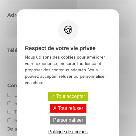
Adresse email
*
Respect de votre vie privée
Téléphone
*
Nous utilisons des cookies pour améliorer
votre expérience, mesurer l'audience et
proposer des contenus adaptés. Vous
pouvez accepter, refuser ou personnaliser
vos choix.
Concession la plus proche
Le Poiré sur Vie
Tout accepter
Saint Herblain
Tout refuser
Theix
Personnaliser
Saint Nazaire
Je suis intéressé(e) par
Politique de cookies