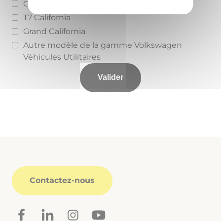
Caddy Califonia
T7 California
Grand California
Autre modèle de la gamme Volkswagen
Véhicules Utilitaires
Contactez-nous