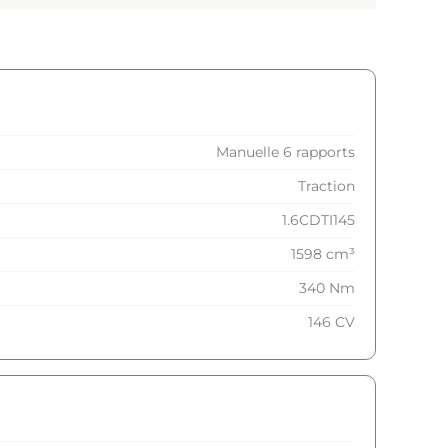
Manuelle 6 rapports
Traction
1.6CDTI145
1598 cm³
340 Nm
146 CV