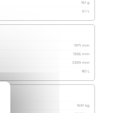
161 g
6.1 L
1971 mm
1956 mm
5399 mm
80 L
1691 kg