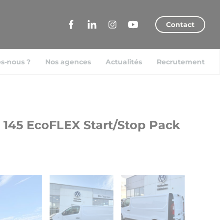
Contact
s-nous ?
Nos agences
Actualités
Recrutement
o 145 EcoFLEX Start/Stop Pack