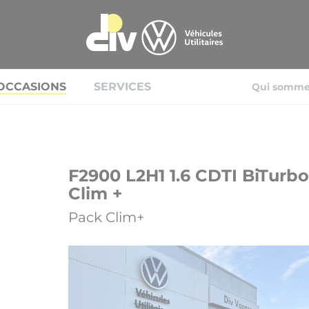
OCCASIONS
SERVICES
Qui somme
F2900 L2H1 1.6 CDTI BiTurb
Clim +
Pack Clim+