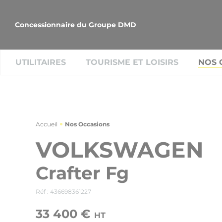
Concessionnaire du Groupe DMD
UTILITAIRES
TOURISME ET LOISIRS
NOS 
Accueil
Nos Occasions
VOLKSWAGEN
Crafter Fg
Réf : 436698361227
33 400 €
HT