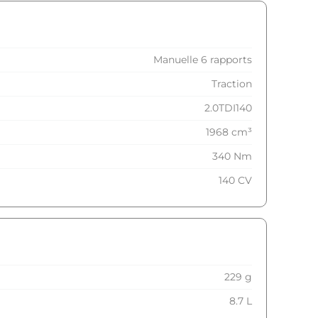
Manuelle 6 rapports
Traction
2.0TDI140
1968 cm³
340 Nm
140 CV
229 g
8.7 L