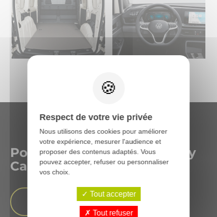
Respect de votre vie privée
Nous utilisons des cookies pour améliorer
votre expérience, mesurer l'audience et
Pourquoi opter pour le Cady
proposer des contenus adaptés. Vous
pouvez accepter, refuser ou personnaliser
Cargo ?
vos choix.
Tout accepter
Demande d’informations
Tout refuser