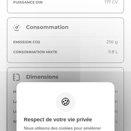
177 CV
PUISSANCE DIN
Consommation
256 g
EMISSION CO2
9.8 L
CONSOMMATION MIXTE
Dimensions
2590 mm
HAUTEUR
2040 mm
LARGEUR
5986 mm
LONGUEUR
Respect de votre vie privée
75 L
RÉSERVOIR
Nous utilisons des cookies pour améliorer