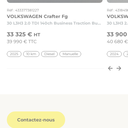
Réf : 433377381227
Réf : 431849
VOLKSWAGEN Crafter Fg
VOLKSWA
30 L3H3 2.0 TDI 140ch Business Traction Business
33 325 €
33 90
HT
39 990 €
TTC
40 680 
2025
10 km
Diesel
Manuelle
2024
Contactez-nous