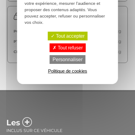
votre expérience, mesurer l'audience et
proposer des contenus adaptés. Vous
Poids
pouvez accepter, refuser ou personnaliser
vos choix.
2278 kg
POIDS VIDE
Tout accepter
3500 kg
PTAC
Tout refuser
1147 kg
CHARGE UTILE
Personnaliser
Politique de cookies
Les
INCLUS SUR CE VÉHICULE